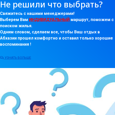
Не решили что выбрать?
Свяжитесь с нашими менеджерами!
Выберем Вам
ИНДИВИДУАЛЬНЫЙ
маршрут, поможем с
поиском жилья.
Одним словом, сделаем все, чтобы Ваш отдых в
Абхазии прошел комфортно и оставил только хорошие
воспоминания !
УЗНАТЬ БОЛЬШЕ